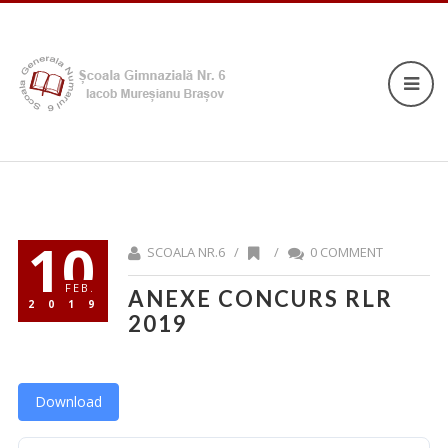
10
SCOALA NR.6 /
/
0 COMMENT
FEB.
ANEXE CONCURS RLR
2019
2019
Download