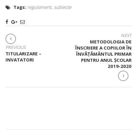
Tags:
regulament
,
subiecte
NAVIGARE
NEXT
METODOLOGIA DE
ÎN
PREVIOUS
ÎNSCRIERE A COPIILOR ÎN
ARTICOLE
TITULARIZARE –
ÎNVĂȚĂMÂNTUL PRIMAR
INVATATORI
PENTRU ANUL ȘCOLAR
2019-2020