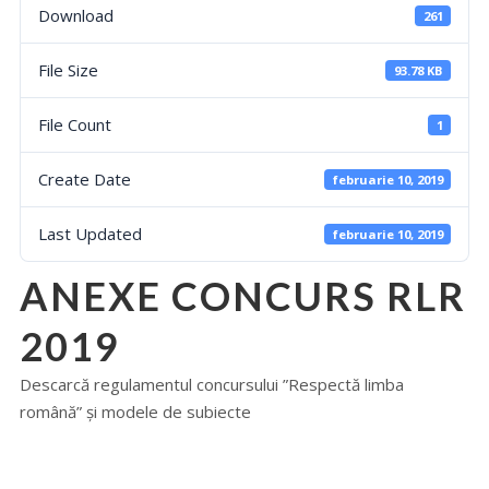
Download
261
File Size
93.78 KB
File Count
1
Create Date
februarie 10, 2019
Last Updated
februarie 10, 2019
ANEXE CONCURS RLR
2019
Descarcă regulamentul concursului ”Respectă limba
română” și modele de subiecte