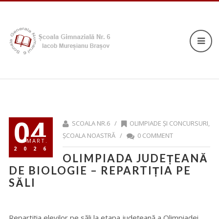
04
SCOALA NR.6 /
OLIMPIADE ȘI CONCURSURI
,
ȘCOALA NOASTRĂ
/
0 COMMENT
MART.
2026
OLIMPIADA JUDEȚEANĂ
DE BIOLOGIE – REPARTIȚIA PE
SĂLI
Repartiția elevilor pe săli la etapa județeană a Olimpiadei