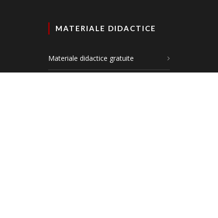
MATERIALE DIDACTICE
Materiale didactice gratuite
Planșe didactice
Materiale comunicare în limba română
Materiale matematică și explorarea
mediului
DEZVOLTARE PERSONALĂ