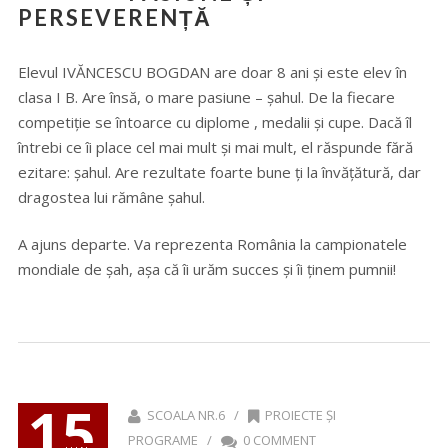
PERSEVERENȚĂ
Elevul IVĂNCESCU BOGDAN are doar 8 ani și este elev în
clasa I B. Are însă, o mare pasiune – șahul. De la fiecare
competiție se întoarce cu diplome , medalii și cupe. Dacă îl
întrebi ce îi place cel mai mult și mai mult, el răspunde fără
ezitare: șahul. Are rezultate foarte bune ți la învățătură, dar
dragostea lui rămâne șahul.
A ajuns departe. Va reprezenta România la campionatele
mondiale de șah, așa că îi urăm succes și îi ținem pumnii!
15
SCOALA NR.6 /
PROIECTE ȘI
PROGRAME
/
0 COMMENT