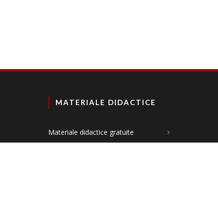
MATERIALE DIDACTICE
Materiale didactice gratuite
Planșe didactice
Materiale comunicare în limba română
Materiale matematică și explorarea
mediului