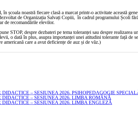
l, în școala noastră fiecare clasă a marcat printr-o activitate această gen
 dezvoltat de
Organiza
ția
Salvați Copiii
, în cadrul programului
Școli făr
hiar de recomandările elevilor.
pune STOP
, despre dezbateri pe tema toleranței sau despre realizarea 
elevii, o dată în plus, asupra importanței unei atitudini tolerante față de 
re americană care a avut deficiențe de auz și de văz.)
DACTICE – SESIUNEA 2026. PSIHOPEDAGOGIE SPECIALĂ
IDACTICE – SESIUNEA 2026. LIMBA ROMÂNĂ
IDACTICE – SESIUNEA 2026. LIMBA ENGLEZĂ