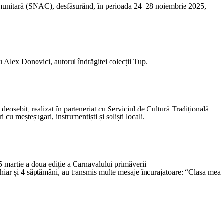
Comunitară (SNAC), desfășurând, în perioada 24–28 noiembrie 2025,
u Alex Donovici, autorul îndrăgitei colecții Tup.
 deosebit, realizat în parteneriat cu Serviciul de Cultură Tradițională
i cu meșteșugari, instrumentiști și soliști locali.
 martie a doua ediție a Carnavalului primăverii.
 chiar și 4 săptămâni, au transmis multe mesaje încurajatoare: “Clasa mea