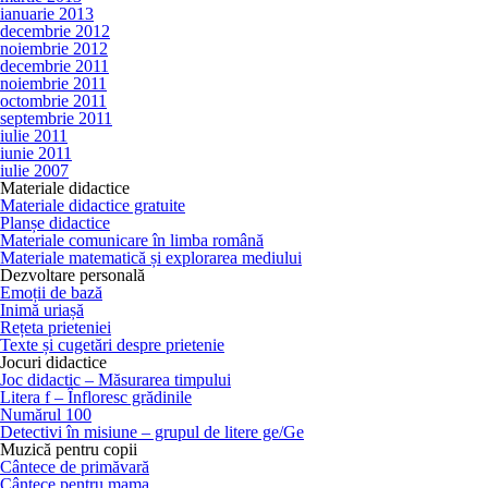
ianuarie 2013
decembrie 2012
noiembrie 2012
decembrie 2011
noiembrie 2011
octombrie 2011
septembrie 2011
iulie 2011
iunie 2011
iulie 2007
Materiale didactice
Materiale didactice gratuite
Planșe didactice
Materiale comunicare în limba română
Materiale matematică și explorarea mediului
Dezvoltare personală
Emoții de bază
Inimă uriașă
Rețeta prieteniei
Texte și cugetări despre prietenie
Jocuri didactice
Joc didactic – Măsurarea timpului
Litera f – Înfloresc grădinile
Numărul 100
Detectivi în misiune – grupul de litere ge/Ge
Muzică pentru copii
Cântece de primăvară
Cântece pentru mama