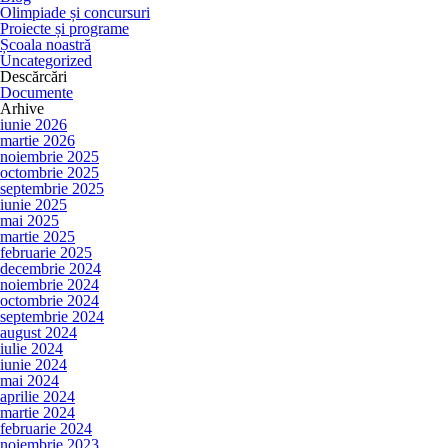
Olimpiade și concursuri
Proiecte și programe
Școala noastră
Uncategorized
Descărcări
Documente
Arhive
iunie 2026
martie 2026
noiembrie 2025
octombrie 2025
septembrie 2025
iunie 2025
mai 2025
martie 2025
februarie 2025
decembrie 2024
noiembrie 2024
octombrie 2024
septembrie 2024
august 2024
iulie 2024
iunie 2024
mai 2024
aprilie 2024
martie 2024
februarie 2024
noiembrie 2023