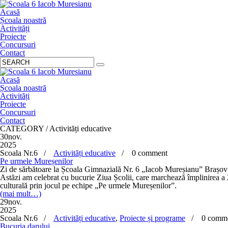
Acasă
Școala noastră
Activități
Proiecte
Concursuri
Contact
Acasă
Școala noastră
Activități
Proiecte
Concursuri
Contact
CATEGORY / Activități educative
30
nov.
2025
Scoala Nr.6 /
Activități educative
/
0 comment
Pe urmele Mureșenilor
Zi de sărbătoare la Școala Gimnazială Nr. 6 „Iacob Mureșianu” Brașov
Astăzi am celebrat cu bucurie Ziua Școlii, care marchează împlinirea a 2
culturală prin jocul pe echipe „Pe urmele Mureșenilor”.
(mai mult…)
29
nov.
2025
Scoala Nr.6 /
Activități educative
,
Proiecte și programe
/
0 comm
Bucuria darului