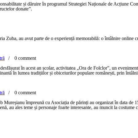
onsabilitate și dăruire în programul Strategiei Naționale de Acțiune 
ructelor donate”.
ria Zuba, au avut parte de o experiență memorabilă: o întâlnire online c
tră
/
0 comment
u desfășurat în acest an școlar, activitatea „Ora de Folclor”, un eveniment
nantă în lumea tradițiilor și obiceiurilor populare românești, prin întâlnir
tră
/
0 comment
b Mureșianu împreună cu Asociația de părinți au organizat în data de 15
scenă, au ales teme și personaje foarte interesante, au muncit la costume