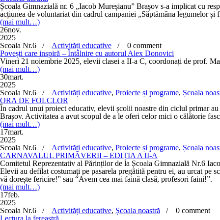
Școala Gimnazială nr. 6 „Iacob Mureșianu” Brașov s-a implicat cu resp
acțiunea de voluntariat din cadrul campaniei „Săptămâna legumelor și f
(mai mult…)
26
nov.
2025
Scoala Nr.6 /
Activități educative
/
0 comment
Povești care inspiră – Întâlnire cu autorul Alex Donovici
Vineri 21 noiembrie 2025, elevii clasei a II-a C, coordonați de prof. Ma
(mai mult…)
30
mart.
2025
Scoala Nr.6 /
Activități educative
,
Proiecte și programe
,
Școala noas
ORA DE FOLCLOR
În cadrul unui proiect educativ, elevii școlii noastre din ciclul primar a
Brașov. Activitatea a avut scopul de a le oferi celor mici o călătorie fasci
(mai mult…)
17
mart.
2025
Scoala Nr.6 /
Activități educative
,
Proiecte și programe
,
Școala noas
CARNAVALUL PRIMĂVERII – EDIȚIA A II-A
Comitetul Reprezentativ al Părinților de la Școala Gimnazială Nr.6 Iaco
Elevii au defilat costumați pe pasarela pregătită pentru ei, au urcat pe 
vă dorește fericire!” sau “Avem cea mai faină clasă, profesori faini!”.
(mai mult…)
17
feb.
2025
Scoala Nr.6 /
Activități educative
,
Școala noastră
/
0 comment
Lectura la fereastră