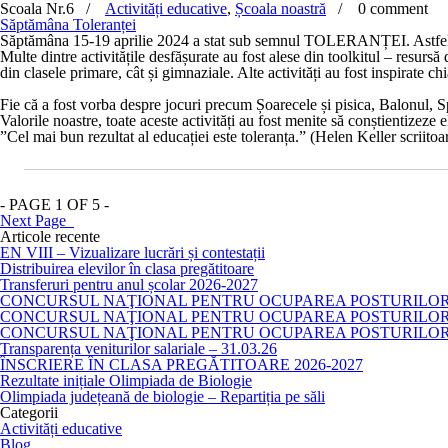
Scoala Nr.6 /
Activități educative
,
Școala noastră
/
0 comment
Săptămâna Toleranței
Săptămâna 15-19 aprilie 2024 a stat sub semnul
TOLERANȚEI
. Astfe
Multe dintre activitățile desfășurate au fost alese din toolkitul – resursă
din clasele primare, cât și gimnaziale. Alte activități au fost inspirate c
Fie că a fost vorba despre jocuri precum
Șoarecele și pisica
,
Balonul
,
S
Valorile noastre
, toate aceste activități au fost menite să conștientizeze 
”Cel mai bun rezultat al educației este toleranța.” (
Helen Keller
scriitoa
- PAGE 1 OF 5 -
Next Page
Articole recente
EN VIII – Vizualizare lucrări și contestații
Distribuirea elevilor în clasa pregătitoare
Transferuri pentru anul școlar 2026-2027
CONCURSUL NAŢIONAL PENTRU OCUPAREA POSTURILOR DI
CONCURSUL NAŢIONAL PENTRU OCUPAREA POSTURILOR D
CONCURSUL NAŢIONAL PENTRU OCUPAREA POSTURILOR D
Transparența veniturilor salariale – 31.03.26
ÎNSCRIERE ÎN CLASA PREGĂTITOARE 2026-2027
Rezultate inițiale Olimpiada de Biologie
Olimpiada județeană de biologie – Repartiția pe săli
Categorii
Activități educative
Blog