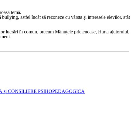
eroasă temă.
ă bullying
, astfel încât să rezoneze cu vârsta și interesele elevilor, atât
unor lucrări în comun, precum
Mânuțele prietenoase
,
Harta ajutorului
,
semeni.
 și CONSILIERE PSIHOPEDAGOGICĂ