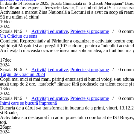
În data de 14 februarie 2025, Școala Gimnazială nr. 6 „Iacob Mureșianu” Brașov a
lucrările au fost expuse la ferestrele claselor, în cadrul ediției a IV-a a concu
Activitatea a marcat
Ziua Națională a Lecturii
și a avut ca scop să reami
Să nu uităm să citim!
19
dec.
2024
Scoala Nr.6 /
Activități educative
,
Proiecte și programe
/
0 comm
Un Crăciun cu sens
Comitetul Reprezentativ al Părinților a organizat o activitate pentru copiii
spiridușii Moșului și au pregătit 107 cadouri, pentru a îndeplini aceste d
Au învățat cu această ocazie ce înseamnă solidaritatea, au trăit bucuria g
17
dec.
2024
Scoala Nr.6 /
Activități educative
,
Proiecte și programe
/
0 comm
Târgul de Crăciun 2024
Copii mai mici și mai mari, părinți entuziaști și bunici voioși s-au adu
auzit timp de 2 ore, „tarabele” rămase fără produsele cu talent create și
13
dec.
2024
Scoala Nr.6 /
Activități educative
,
Proiecte și programe
/
0 comm
Inimi care se bucură împreună
Bucuria de a dărui s-a transformat în bucuria de a primi, vineri, 13.12.2
și Roadeș.
Activitatea s-a desfășurat în cadrul proiectului coordonat de ISJ Brașov
toți.
26
apr.
2024