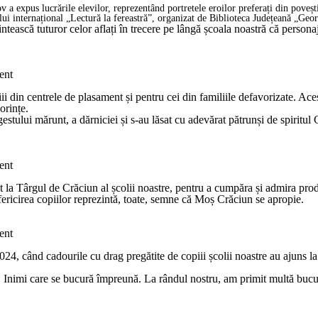
 expus lucrările elevilor, reprezentând portretele eroilor preferați din povești
rsului internațional „Lectură la fereastră”, organizat de Biblioteca Județeană „Ge
ntească tuturor celor aflați în trecere pe lângă școala noastră că personaj
ent
 din centrele de plasament și pentru cei din familiile defavorizate. Aceștia
orințe.
estului mărunt, a dărniciei și s-au lăsat cu adevărat pătrunși de spiritul 
ent
nat la Târgul de Crăciun al școlii noastre, pentru a cumpăra și admira pr
 fericirea copiilor reprezintă, toate, semne că Moș Crăciun se apropie.
ent
024, când cadourile cu drag pregătite de copiii școlii noastre au ajuns l
,
Inimi care se bucură împreună
. La rândul nostru, am primit multă bucur