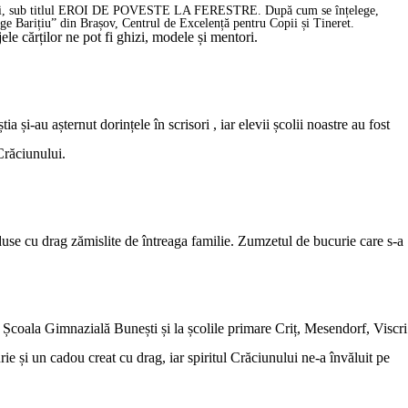
, sub titlul
EROI DE POVESTE LA FERESTRE
. După cum se înțelege,
orge Barițiu” din Brașov, Centrul de Excelență pentru Copii și Tineret.
ele cărților ne pot fi ghizi, modele și mentori.
 și-au așternut dorințele în scrisori , iar elevii școlii noastre au fost
Crăciunului.
oduse cu drag zămislite de întreaga familie. Zumzetul de bucurie care s-a
a Școala Gimnazială Bunești și la școlile primare Criț, Mesendorf, Viscri
ie și un cadou creat cu drag, iar spiritul Crăciunului ne-a învăluit pe