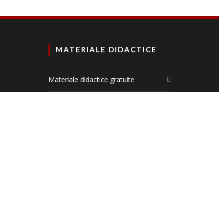
MATERIALE DIDACTICE
Materiale didactice gratuite
Planșe didactice
Materiale comunicare în limba română
Materiale matematică și explorarea
mediului
DEZVOLTARE PERSONALĂ