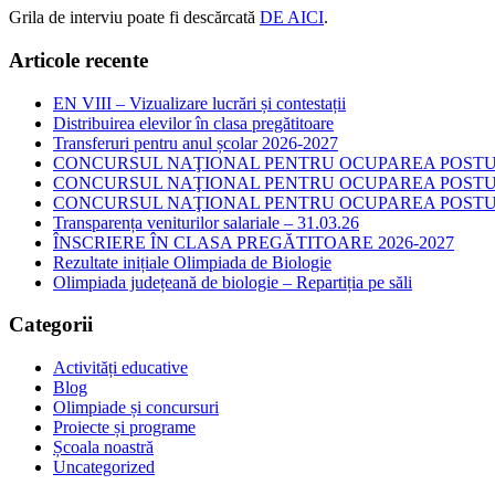
Grila de interviu poate fi descărcată
DE AICI
.
Articole recente
EN VIII – Vizualizare lucrări și contestații
Distribuirea elevilor în clasa pregătitoare
Transferuri pentru anul școlar 2026-2027
CONCURSUL NAŢIONAL PENTRU OCUPAREA POSTURI
CONCURSUL NAŢIONAL PENTRU OCUPAREA POSTURI
CONCURSUL NAŢIONAL PENTRU OCUPAREA POSTURI
Transparența veniturilor salariale – 31.03.26
ÎNSCRIERE ÎN CLASA PREGĂTITOARE 2026-2027
Rezultate inițiale Olimpiada de Biologie
Olimpiada județeană de biologie – Repartiția pe săli
Categorii
Activități educative
Blog
Olimpiade și concursuri
Proiecte și programe
Școala noastră
Uncategorized