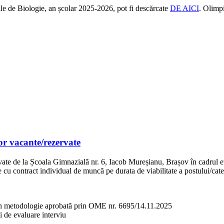
ale de Biologie, an școlar 2025-2026, pot fi descărcate
DE AICI
. Olimp
lor vacante/rezervate
vate de la Școala Gimnazială nr. 6, Iacob Mureșianu, Brașov în cadrul eta
e cu contract individual de muncă pe durata de viabilitate a postului/cate
din metodologie aprobată prin OME nr. 6695/14.11.2025
 de evaluare interviu