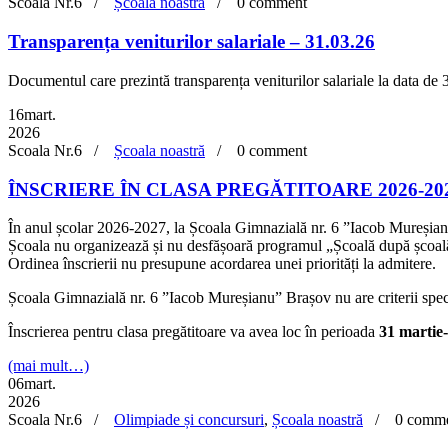
Scoala Nr.6 /
Școala noastră
/
0 comment
Transparența veniturilor salariale – 31.03.26
Documentul care prezintă transparența veniturilor salariale la data de
16
mart.
2026
Scoala Nr.6 /
Școala noastră
/
0 comment
ÎNSCRIERE ÎN CLASA PREGĂTITOARE 2026-20
În anul școlar 2026-2027, la Școala Gimnazială nr. 6 ”Iacob Mureșianu”B
Școala nu organizează și nu desfășoară programul „Școală după școal
Ordinea înscrierii nu presupune acordarea unei priorități la admitere.
Școala Gimnazială nr. 6 ”Iacob Mureșianu” Brașov nu are criterii specif
Înscrierea pentru clasa pregătitoare va avea loc în perioada
31 martie
(mai mult…)
06
mart.
2026
Scoala Nr.6 /
Olimpiade și concursuri
,
Școala noastră
/
0 comm