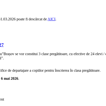
 31.03.2026 poate fi descărcat de
AICI
.
27
rașov se vor constitui 3 clase pregătitoare, cu efective de 24 elevi / c
ă”.
ice de departajare a copiilor pentru înscrierea în clasa pregătitoare.
- 6 mai 2026
.
ent