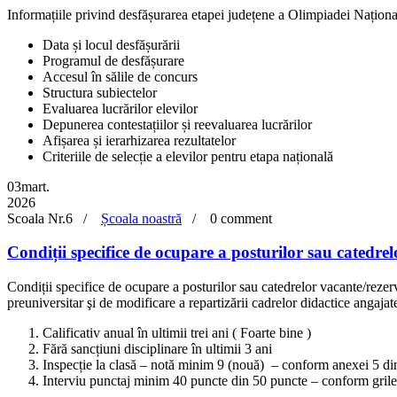
Informațiile privind desfășurarea etapei județene a Olimpiadei Națion
Data și locul desfășurării
Programul de desfășurare
Accesul în sălile de concurs
Structura subiectelor
Evaluarea lucrărilor elevilor
Depunerea contestațiilor și reevaluarea lucrărilor
Afișarea și ierarhizarea rezultatelor
Criteriile de selecție a elevilor pentru etapa națională
03
mart.
2026
Scoala Nr.6 /
Școala noastră
/
0 comment
Condiții specifice de ocupare a posturilor sau catedre
Condiții specifice de ocupare a posturilor sau catedrelor vacante/rezer
preuniversitar şi de modificare a repartizării cadrelor didactice angajat
Calificativ anual în ultimii trei ani ( Foarte bine )
Fără sancțiuni disciplinare în ultimii 3 ani
Inspecție la clasă – notă minim 9 (nouă) – conform anexei 5 
Interviu punctaj minim 40 puncte din 50 puncte – conform grilei