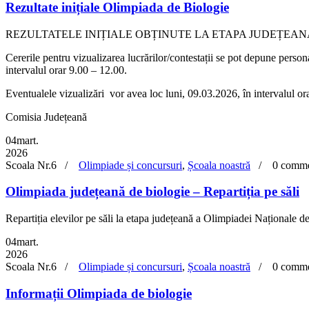
Rezultate inițiale Olimpiada de Biologie
REZULTATELE INIȚIALE OBȚINUTE LA ETAPA JUDEȚEANĂ A O
Cererile pentru vizualizarea lucrărilor/contestații se pot depune perso
intervalul orar 9.00 – 12.00.
Eventualele vizualizări vor avea loc luni, 09.03.2026, în intervalul o
Comisia Județeană
04
mart.
2026
Scoala Nr.6 /
Olimpiade și concursuri
,
Școala noastră
/
0 comm
Olimpiada județeană de biologie – Repartiția pe săli
Repartiția elevilor pe săli la etapa județeană a Olimpiadei Naționale 
04
mart.
2026
Scoala Nr.6 /
Olimpiade și concursuri
,
Școala noastră
/
0 comm
Informații Olimpiada de biologie