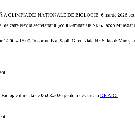
LIMPIADEI NAȚIONALE DE BIOLOGIE, 6 martie 2026 pot fi
nal de către elev la secretariatul Școlii Gimnaziale Nr. 6, Iacob Mureși
rar 14.00 – 15.00, în corpul B al Școlii Gimnaziale Nr. 6, Iacob Mureși
ent
de Biologie din data de 06.03.2026 poate fi descărcată
DE AICI
.
ent