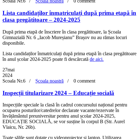
Scoala Nr.6 /
Școala noastră
/
0 comment
Lista candidaților înmatriculați după prima etapă în
clasa pregătitoare – 2024-2025
După prima etapă de înscriere în clasa pregătitoare, la Școala
Gimnazială Nr. 6 „Iacob Mureșianu” Brașov nu au rămas locuri
disponibile.
Lista candidaților înmatriculați după prima etapă în clasa pregătitoare
în anul școlar 2024-2025 poate fi descărcată
de aici.
27
mai
2024
Scoala Nr.6 /
Școala noastră
/
0 comment
Inspecții titularizare 2024 – Educație socială
Inspecțiile speciale la clasă în cadrul concursului național pentru
ocuparea posturilor/catedrelor declarate vacante/rezervate în
învățământul preuniversitar pentru anul școlar 2024-2025,
EDUCAȚIE SOCIALĂ, se vor susține în corpul B (Str. Aurel
Vlaicu, Nr. 26b).
Toate sălile sunt dotate cu videoproiector și laptop. Utilizarea