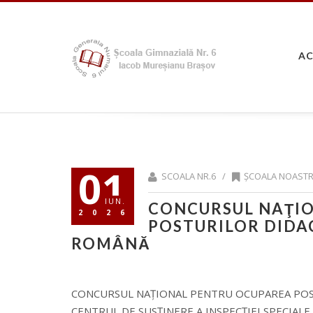
A
01
SCOALA NR.6 /
ȘCOALA NOAST
IUN.
CONCURSUL NAŢI
2026
POSTURILOR DIDAC
ROMÂNĂ
CONCURSUL NAŢIONAL PENTRU OCUPAREA POST
CENTRUL DE SUSȚINERE A INSPECȚIEI SPECIALE 