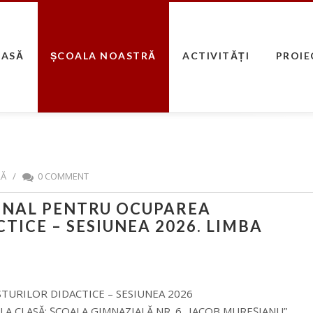
CASĂ
ȘCOALA NOASTRĂ
ACTIVITĂȚI
PROIE
RĂ
/
0 COMMENT
ONAL PENTRU OCUPAREA
TICE – SESIUNEA 2026. LIMBA
URILOR DIDACTICE – SESIUNEA 2026
LA CLASĂ: ȘCOALA GIMNAZIALĂ NR. 6 „IACOB MUREȘIANU”,