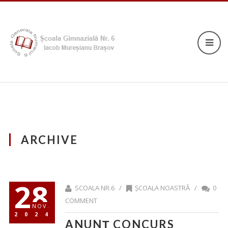
ARCHIVE
28
SCOALA NR.6 /
ȘCOALA NOASTRĂ
/
0
COMMENT
NOV.
2024
ANUNȚ CONCURS