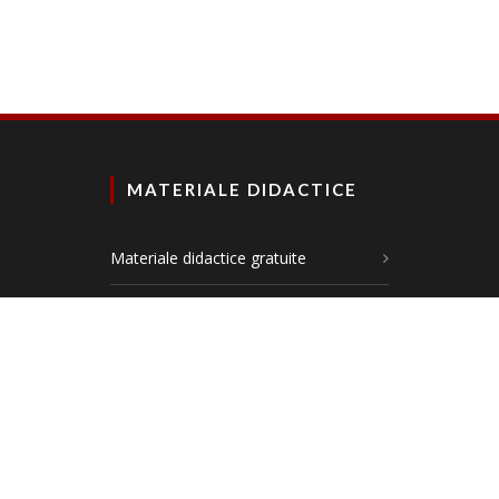
MATERIALE DIDACTICE
Materiale didactice gratuite
Planșe didactice
Materiale comunicare în limba română
Materiale matematică și explorarea
mediului