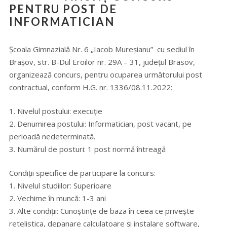
PENTRU POST DE
INFORMATICIAN
Școala Gimnazială Nr. 6 „Iacob Mureșianu” cu sediul în
Brașov, str. B-Dul Eroilor nr. 29A – 31, județul Brasov,
organizează concurs, pentru ocuparea următorului post
contractual, conform H.G. nr. 1336/08.11.2022:
1. Nivelul postului: execuţie
2. Denumirea postului: Informatician, post vacant, pe
perioadă nedeterminată.
3. Numărul de posturi: 1 post normă întreagă
Condiţii specifice de participare la concurs:
1. Nivelul studiilor: Superioare
2. Vechime în muncă: 1-3 ani
3. Alte condiții: Cunoștințe de baza în ceea ce privește
retelistica, depanare calculatoare și instalare software,