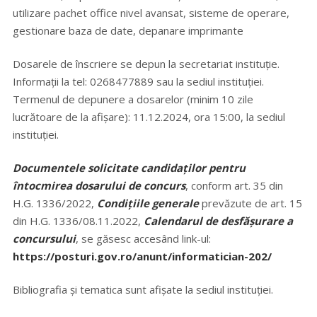
utilizare pachet office nivel avansat, sisteme de operare,
gestionare baza de date, depanare imprimante
Dosarele de înscriere se depun la secretariat instituţie.
Informaţii la tel: 0268477889 sau la sediul instituţiei.
Termenul de depunere a dosarelor (minim 10 zile
lucrătoare de la afişare): 11.12.2024, ora 15:00, la sediul
instituţiei.
Documentele solicitate
candidaţilor pentru
întocmirea dosarului de concurs
, conform art. 35 din
H.G. 1336/2022,
Condiţiile generale
prevăzute de art. 15
din H.G. 1336/08.11.2022,
Calendarul de desfăşurare a
concursului
, se găsesc accesând link-ul:
https://posturi.gov.ro/anunt/informatician-202/
Bibliografia şi tematica sunt afișate la sediul instituției.