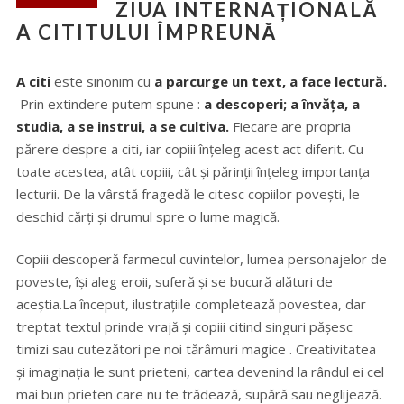
ZIUA INTERNAȚIONALĂ
A CITITULUI ÎMPREUNĂ
A citi
este sinonim cu
a
parcurge
un
text,
a
face
lectură.
Prin extindere putem spune :
a
descoperi;
a
învăţa,
a
studia,
a
se
instrui,
a
se
cultiva.
Fiecare are propria
părere despre a citi, iar copiii înțeleg acest act diferit. Cu
toate acestea, atât copiii, cât și părinții înțeleg importanța
lecturii. De la vârstă fragedă le citesc copiilor povești, le
deschid cărți și drumul spre o lume magică.
Copiii descoperă farmecul cuvintelor, lumea personajelor de
poveste, își aleg eroii, suferă și se bucură alături de
aceștia.La început, ilustrațiile completează povestea, dar
treptat textul prinde vrajă și copiii citind singuri pășesc
timizi sau cutezători pe noi tărâmuri magice . Creativitatea
și imaginația le sunt prieteni, cartea devenind la rândul ei cel
mai bun prieten care nu te trădează, supără sau neglijează.