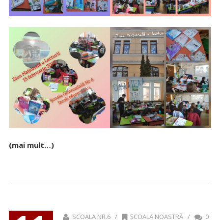
(mai mult…)
SCOALA NR.6 /
ȘCOALA NOASTRĂ
/
0