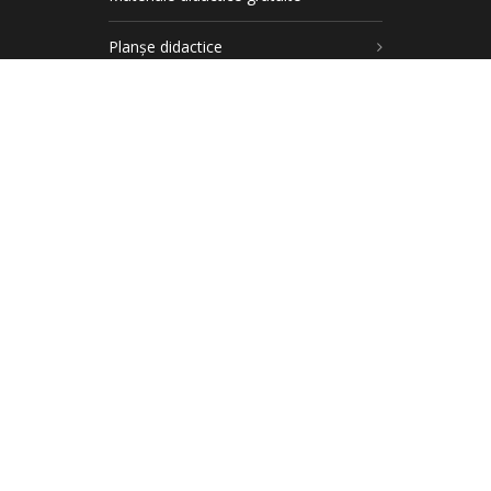
Planșe didactice
Materiale comunicare în limba română
Materiale matematică și explorarea
mediului
DEZVOLTARE PERSONALĂ
Emoții de bază
Inimă uriașă
Rețeta prieteniei