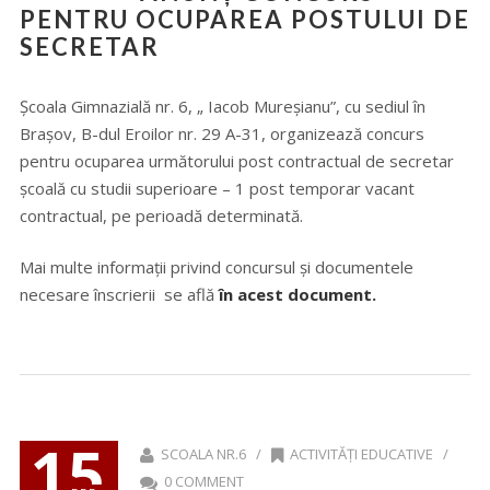
PENTRU OCUPAREA POSTULUI DE
SECRETAR
Școala Gimnazială nr. 6, „ Iacob Mureșianu”, cu sediul în
Brașov, B-dul Eroilor nr. 29 A-31, organizează concurs
pentru ocuparea următorului post contractual de secretar
școală cu studii superioare – 1 post temporar vacant
contractual, pe perioadă determinată.
Mai multe informații privind concursul și documentele
necesare înscrierii se află
în acest document.
15
SCOALA NR.6 /
ACTIVITĂȚI EDUCATIVE
/
0 COMMENT