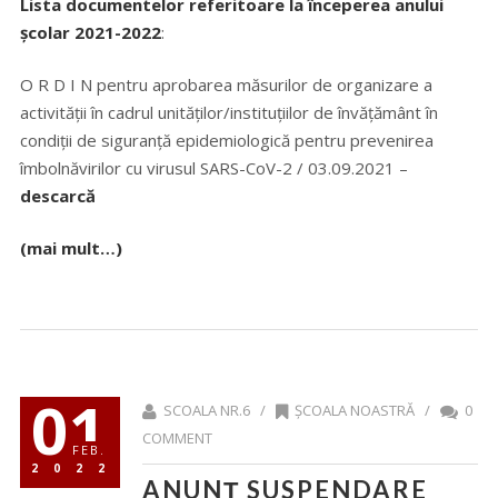
Lista documentelor referitoare la începerea anului
școlar 2021-2022
:
O R D I N pentru aprobarea măsurilor de organizare a
activității în cadrul unităților/instituțiilor de învățământ în
condiții de siguranță epidemiologică pentru prevenirea
îmbolnăvirilor cu virusul SARS-CoV-2 / 03.09.2021 –
descarcă
(mai mult…)
01
SCOALA NR.6 /
ȘCOALA NOASTRĂ
/
0
COMMENT
FEB.
2022
ANUNȚ SUSPENDARE