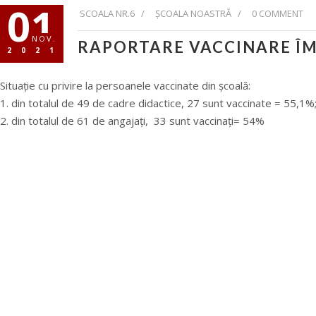
01
SCOALA NR.6 /
ȘCOALA NOASTRĂ
/
0 COMMENT
NOV.
RAPORTARE VACCINARE ÎM
2021
Situație cu privire la persoanele vaccinate din școală:
din totalul de 49 de cadre didactice, 27 sunt vaccinate = 55,1%
din totalul de 61 de angajați, 33 sunt vaccinați= 54%