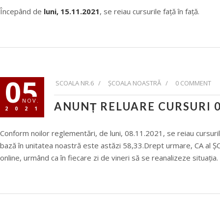
Începând de
luni, 15.11.2021
, se reiau cursurile față în față.
05
SCOALA NR.6 /
ȘCOALA NOASTRĂ
/
0 COMMENT
NOV.
ANUNȚ RELUARE CURSURI 0
2021
Conform noilor reglementări, de luni, 08.11.2021, se reiau cursur
bază în unitatea noastră este astăzi 58,33.Drept urmare, CA al ȘC
online, urmând ca în fiecare zi de vineri să se reanalizeze situația