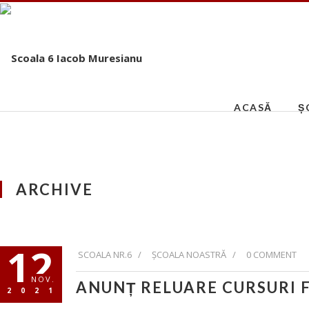
ACASĂ
Ș
ARCHIVE
12
SCOALA NR.6 /
ȘCOALA NOASTRĂ
/
0 COMMENT
NOV.
ANUNȚ RELUARE CURSURI F
2021