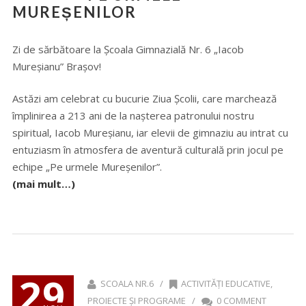
MUREȘENILOR
Zi de sărbătoare la Școala Gimnazială Nr. 6 „Iacob
Mureșianu” Brașov!
Astăzi am celebrat cu bucurie Ziua Școlii, care marchează
împlinirea a 213 ani de la nașterea patronului nostru
spiritual, Iacob Mureșianu, iar elevii de gimnaziu au intrat cu
entuziasm în atmosfera de aventură culturală prin jocul pe
echipe „Pe urmele Mureșenilor”.
(mai mult…)
29
SCOALA NR.6 /
ACTIVITĂȚI EDUCATIVE
,
PROIECTE ȘI PROGRAME
/
0 COMMENT