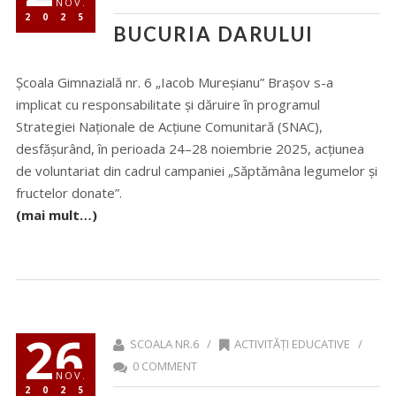
NOV.
2025
BUCURIA DARULUI
Școala Gimnazială nr. 6 „Iacob Mureșianu” Brașov s-a
implicat cu responsabilitate și dăruire în programul
Strategiei Naționale de Acțiune Comunitară (SNAC),
desfășurând, în perioada 24–28 noiembrie 2025, acțiunea
de voluntariat din cadrul campaniei „Săptămâna legumelor și
fructelor donate”.
(mai mult…)
26
SCOALA NR.6 /
ACTIVITĂȚI EDUCATIVE
/
0 COMMENT
NOV.
2025