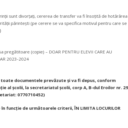
ții sunt divorțați, cererea de transfer va fi însoțită de hotărârea
tății părintești (pe cerere se va specifica motivul pentru care se
)
clasa pregătitoare (copie) – DOAR PENTRU ELEVII CARE AU
AR 2023-2024
ne toate documentele prevăzute și va fi depus, conform
e al școlii, la secretariatul școlii, corp A, B-dul Eroilor nr. 2
cretariat: 0770710452)
se în funcție de următoarele criterii, ÎN LIMITA LOCURILOR