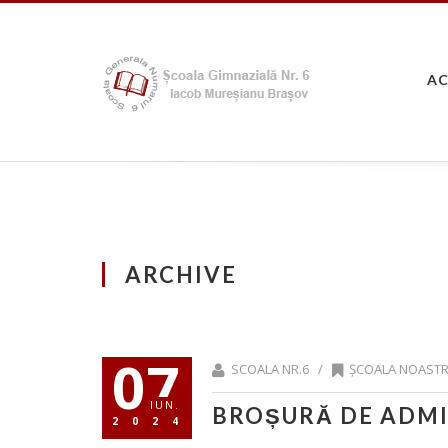
A
ARCHIVE
07
SCOALA NR.6 /
ȘCOALA NOAST
IUN.
BROȘURĂ DE ADMI
2024