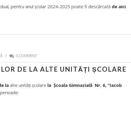
ă/dual, pentru anul școlar 2024-2025 poate fi descărcată
de aici
.
RĂ
/
0 COMMENT
LOR DE LA ALTE UNITĂȚI ȘCOLARE
de la
alte unități școlare
la Școala Gimnazială Nr. 6, ”Iacob
 perioade: