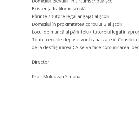
Domiciliul elevului în circumscripția școlii
Existența fraților în școală
Părinte / tutore legal angajat al școlii
Domiciliul în proximitatea corpului B al școlii
Locul de muncă al părintelui/ tutorelui legal în aprop
Toate cererile depuse vor fi analizate în Consiliul 
de la desfăşurarea CA se va face comunicarea decizi
Director,
Prof. Moldovan Simona