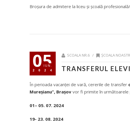
Broșura de admitere la liceu și școală profesional
05
SCOALA NR.6 /
ȘCOALA NOAST
IUN.
TRANSFERUL ELEVI
2024
În perioada vacanței de vară, cererile de transfer
Mureșianu”, Brașov
vor fi primite în următoarele
01– 05. 07. 2024
19- 23. 08. 2024