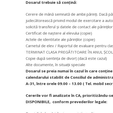
Dosarul trebuie să conțină:
Cerere de mână semnată de ambii părinți. Dacă părin
judecătorească privind modul de exercitare a autori
solicită transferul și datele de contact ale părinților
Certificat de naștere al elevului (copie)
Actele de identitate ale părinților (copie)
Carnetul de elev / Raportul de evaluare pentru 
TERMINAT CLASA PREGĂTITOARE ÎN ANUL ȘCOL
Copie după sentința de divorț (dacă este cazul)
Alte documente, în situații speciale
Dosarul se preia numai în cazul în care conți
calendarului stabilit de Consiliul de administrați
A-31, între orele 09.00 – 13.00 ( Tel. mobil se
Cererile vor fi analizate în CA, prioritizându-
DISPONIBILE, conform prevederilor legale: