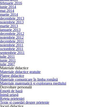
februarie 2016
iunie 2014
mai 2014
martie 2014
decembrie 2013
noiembrie 2013
martie 2013
ianuarie 2013
decembrie 2012
noiembrie 2012
decembrie 2011
noiembrie 2011
octombrie 2011
septembrie 2011
iulie 2011
iunie 2011
iulie 2007
Materiale didactice
Materiale didactice gratuite
Planșe didactice
Materiale comunicare în limba română
Materiale matematică și explorarea mediului
Dezvoltare personală
Emoții de bază
Inimă uriașă
Rețeta prieteniei
Texte și cugetări despre prietenie
Jocuri didactice