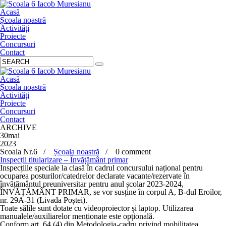
Acasă
Școala noastră
Activități
Proiecte
Concursuri
Contact
Acasă
Școala noastră
Activități
Proiecte
Concursuri
Contact
ARCHIVE
30
mai
2023
Scoala Nr.6 /
Școala noastră
/
0 comment
Inspecții titularizare – Învățământ primar
Inspecțiile speciale la clasă în cadrul concursului național pentru
ocuparea posturilor/catedrelor declarate vacante/rezervate în
învățământul preuniversitar pentru anul școlar 2023-2024,
ÎNVĂȚĂMÂNT PRIMAR, se vor susține în corpul A, B-dul Eroilor,
nr. 29A-31 (Livada Poștei).
Toate sălile sunt dotate cu videoproiector și laptop. Utilizarea
manualele/auxiliarelor menționate este opțională.
Conform art. 64 (4) din Metodologia-cadru privind mobilitatea