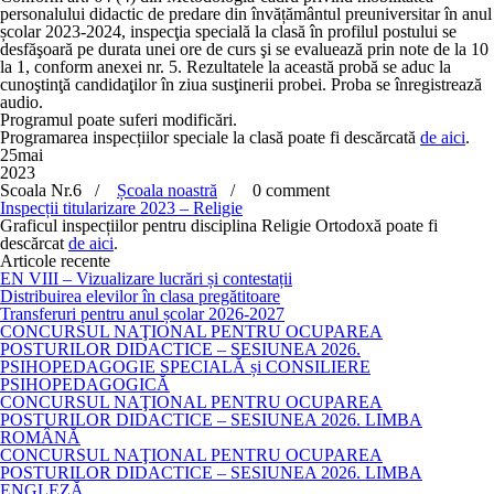
personalului didactic de predare din învățământul preuniversitar în anul
școlar 2023-2024, inspecţia specială la clasă în profilul postului se
desfăşoară pe durata unei ore de curs şi se evaluează prin note de la 10
la 1, conform anexei nr. 5. Rezultatele la această probă se aduc la
cunoştinţă candidaţilor în ziua susţinerii probei. Proba se înregistrează
audio.
Programul poate suferi modificări.
Programarea inspecțiilor speciale la clasă poate fi descărcată
de aici
.
25
mai
2023
Scoala Nr.6 /
Școala noastră
/
0 comment
Inspecții titularizare 2023 – Religie
Graficul inspecțiilor pentru disciplina Religie Ortodoxă poate fi
descărcat
de aici
.
Articole recente
EN VIII – Vizualizare lucrări și contestații
Distribuirea elevilor în clasa pregătitoare
Transferuri pentru anul școlar 2026-2027
CONCURSUL NAŢIONAL PENTRU OCUPAREA
POSTURILOR DIDACTICE – SESIUNEA 2026.
PSIHOPEDAGOGIE SPECIALĂ și CONSILIERE
PSIHOPEDAGOGICĂ
CONCURSUL NAŢIONAL PENTRU OCUPAREA
POSTURILOR DIDACTICE – SESIUNEA 2026. LIMBA
ROMÂNĂ
CONCURSUL NAŢIONAL PENTRU OCUPAREA
POSTURILOR DIDACTICE – SESIUNEA 2026. LIMBA
ENGLEZĂ