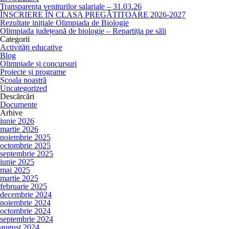
Transparența veniturilor salariale – 31.03.26
ÎNSCRIERE ÎN CLASA PREGĂTITOARE 2026-2027
Rezultate inițiale Olimpiada de Biologie
Olimpiada județeană de biologie – Repartiția pe săli
Categorii
Activități educative
Blog
Olimpiade și concursuri
Proiecte și programe
Școala noastră
Uncategorized
Descărcări
Documente
Arhive
iunie 2026
martie 2026
noiembrie 2025
octombrie 2025
septembrie 2025
iunie 2025
mai 2025
martie 2025
februarie 2025
decembrie 2024
noiembrie 2024
octombrie 2024
septembrie 2024
august 2024