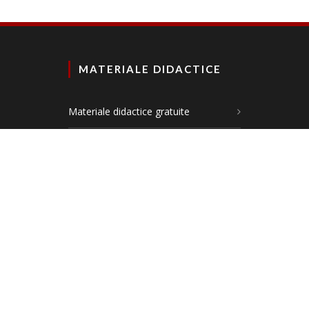
MATERIALE DIDACTICE
Materiale didactice gratuite
Planșe didactice
Materiale comunicare în limba română
Materiale matematică și explorarea
mediului
DEZVOLTARE PERSONALĂ