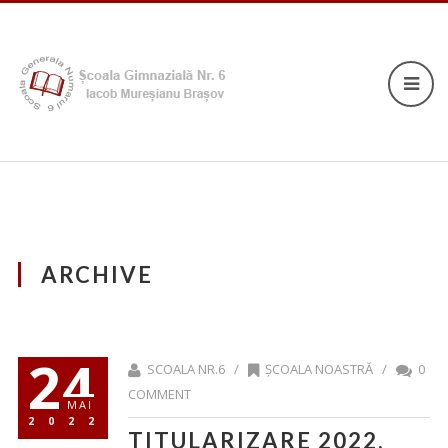
ARCHIVE
24
SCOALA NR.6 /
ȘCOALA NOASTRĂ
/
0
COMMENT
MAI
2022
TITULARIZARE 2022.