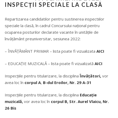
INSPECȚII SPECIALE LA CLASĂ
Repartizarea candidatilor pentru sustinerea inspectiilor
speciale la clasă, în cadrul Concursului național pentru
ocuparea posturilor declarate vacante în unitățile de
învățământ preuniversitar, sesiunea 2022:
– ÎNVĂȚĂMÂNT PRIMAR – lista poate fi vizualizata
AICI
– EDUCAȚIE MUZICALĂ – lista poate fi vizualizată
AICI
Inspecțiile pentru titularizare, la disciplina
Învățători,
vor
avea loc în
corpul A
,
B-dul Eroilor, Nr. 29 A-31
Inspecțiile pentru titularizare, la disciplina
Educație
muzicală,
vor avea loc în
corpul B, S
tr. Aurel Vlaicu, Nr.
26 Bis