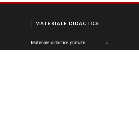
MATERIALE DIDACTICE
Materiale didactice gratuite
Planșe didactice
Materiale comunicare în limba română
Materiale matematică și explorarea
mediului
DEZVOLTARE PERSONALĂ