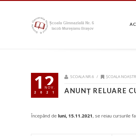
A
12
SCOALA NR.6 /
ȘCOALA NOAST
NOV.
ANUNȚ RELUARE CU
2021
Începând de
luni, 15.11.2021
, se reiau cursurile fa