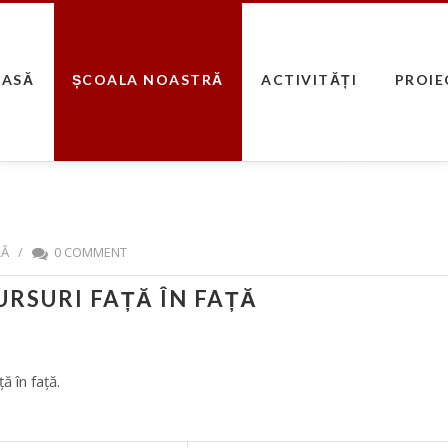
CASĂ
ȘCOALA NOASTRĂ
ACTIVITĂȚI
PROIE
RĂ
/
0 COMMENT
RSURI FAȚĂ ÎN FAȚĂ
ță în față.