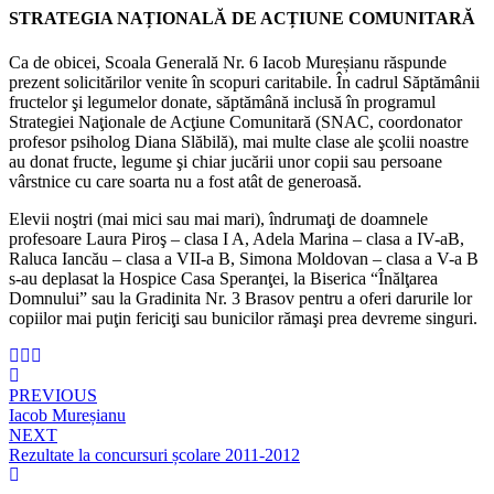
STRATEGIA NAȚIONALĂ DE ACȚIUNE COMUNITARĂ
Ca de obicei, Scoala Generală Nr. 6 Iacob Mureșianu răspunde
prezent solicitărilor venite în scopuri caritabile. În cadrul Săptămânii
fructelor şi legumelor donate, săptămână inclusă în programul
Strategiei Naţionale de Acţiune Comunitară (SNAC, coordonator
profesor psiholog Diana Slăbilă), mai multe clase ale şcolii noastre
au donat fructe, legume şi chiar jucării unor copii sau persoane
vârstnice cu care soarta nu a fost atât de generoasă.
Elevii noştri (mai mici sau mai mari), îndrumaţi de doamnele
profesoare Laura Piroş – clasa I A, Adela Marina – clasa a IV-aB,
Raluca Iancău – clasa a VII-a B, Simona Moldovan – clasa a V-a B
s-au deplasat la Hospice Casa Speranţei, la Biserica “Înălţarea
Domnului” sau la Gradinita Nr. 3 Brasov pentru a oferi darurile lor
copiilor mai puţin fericiţi sau bunicilor rămaşi prea devreme singuri.
Navigare
PREVIOUS
în
Iacob Mureșianu
articole
NEXT
Rezultate la concursuri școlare 2011-2012