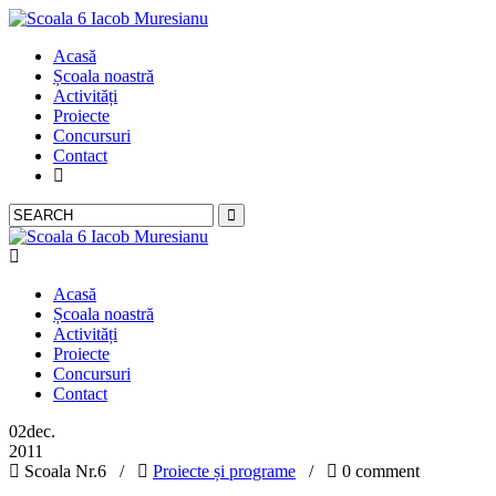
Acasă
Școala noastră
Activități
Proiecte
Concursuri
Contact
Acasă
Școala noastră
Activități
Proiecte
Concursuri
Contact
02
dec.
2011
Scoala Nr.6 /
Proiecte și programe
/
0 comment