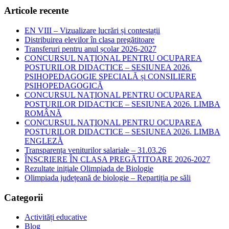
Articole recente
EN VIII – Vizualizare lucrări și contestații
Distribuirea elevilor în clasa pregătitoare
Transferuri pentru anul școlar 2026-2027
CONCURSUL NAŢIONAL PENTRU OCUPAREA
POSTURILOR DIDACTICE – SESIUNEA 2026.
PSIHOPEDAGOGIE SPECIALĂ și CONSILIERE
PSIHOPEDAGOGICĂ
CONCURSUL NAŢIONAL PENTRU OCUPAREA
POSTURILOR DIDACTICE – SESIUNEA 2026. LIMBA
ROMÂNĂ
CONCURSUL NAŢIONAL PENTRU OCUPAREA
POSTURILOR DIDACTICE – SESIUNEA 2026. LIMBA
ENGLEZĂ
Transparența veniturilor salariale – 31.03.26
ÎNSCRIERE ÎN CLASA PREGĂTITOARE 2026-2027
Rezultate inițiale Olimpiada de Biologie
Olimpiada județeană de biologie – Repartiția pe săli
Categorii
Activități educative
Blog