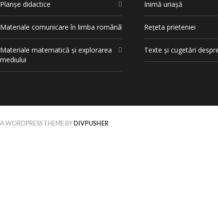
Planșe didactice
Inimă uriașă
Materiale comunicare în limba română
Rețeta prieteniei
Materiale matematică și explorarea
Texte și cugetări despr
mediului
A WORDPRESS THEME BY
DIVPUSHER