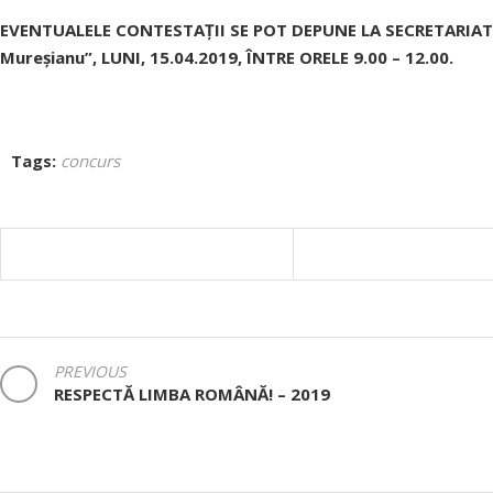
EVENTUALELE CONTESTAȚII SE POT DEPUNE LA SECRETARIA
Mureșianu”,
LUNI, 15.04.2019, ÎNTRE ORELE 9.00 – 12.00.
Tags:
concurs
NAVIGARE
PREVIOUS
RESPECTĂ LIMBA ROMÂNĂ! – 2019
ÎN
ARTICOLE