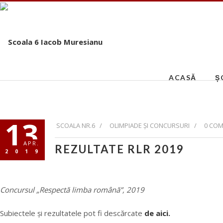
ACASĂ
Ș
13
SCOALA NR.6 /
OLIMPIADE ȘI CONCURSURI
/
0 CO
APR.
REZULTATE RLR 2019
2019
Concursul „Respectă limba română”, 2019
Subiectele și rezultatele pot fi descărcate
de aici.