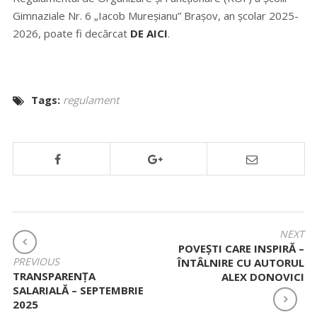
Gimnaziale Nr. 6 „Iacob Mureșianu” Brașov, an școlar 2025-
2026, poate fi decărcat
DE AICI
.
Tags:
regulament
NAVIGARE
NEXT
POVEȘTI CARE INSPIRĂ –
ÎN
PREVIOUS
ÎNTÂLNIRE CU AUTORUL
ARTICOLE
TRANSPARENȚA
ALEX DONOVICI
SALARIALĂ – SEPTEMBRIE
2025