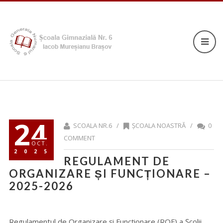
24
SCOALA NR.6 /
ȘCOALA NOASTRĂ
/
0
COMMENT
OCT.
2025
REGULAMENT DE
ORGANIZARE ȘI FUNCȚIONARE –
2025-2026
Regulamentul de Organizare și Funcționare (ROF) a Școlii