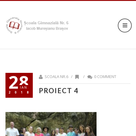
28
SCOALA NR.6 /
/
0 COMMENT
IAN.
PROIECT 4
2018