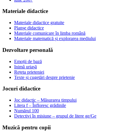
Materiale didactice
Materiale didactice gratuite
Planșe didactice
Materiale comunicare în limba română
Materiale matematică și explorarea mediului
Dezvoltare personală
Emoții de bază
Inimă uriașă
Rețeta prieteniei
Texte și cugetări despre prietenie
Jocuri didactice
Joc didactic – Măsurarea timpului
Litera f – Înfloresc grădinile
Numărul 100
Detectivi în misiune – grupul de litere ge/Ge
Muzică pentru copii