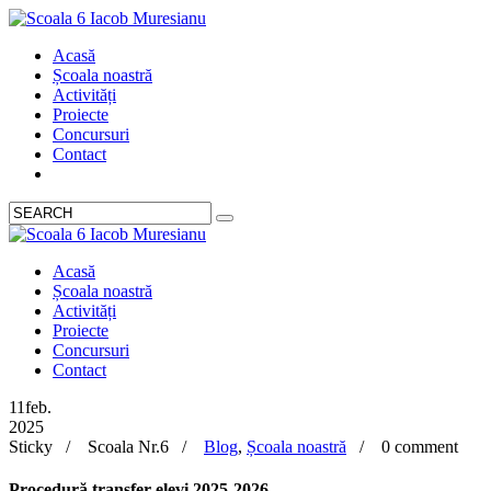
Acasă
Școala noastră
Activități
Proiecte
Concursuri
Contact
Acasă
Școala noastră
Activități
Proiecte
Concursuri
Contact
11
feb.
2025
Sticky /
Scoala Nr.6 /
Blog
,
Școala noastră
/
0 comment
Procedură transfer elevi 2025-2026