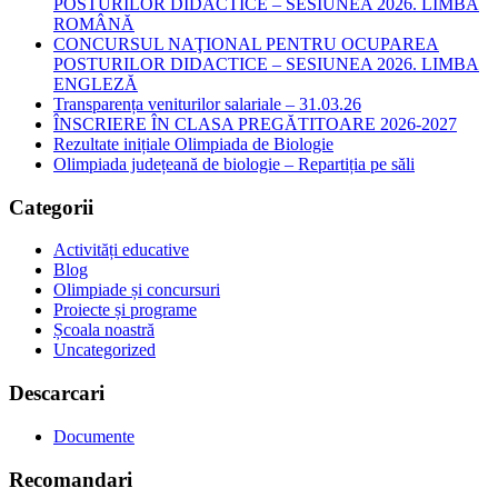
POSTURILOR DIDACTICE – SESIUNEA 2026. LIMBA
ROMÂNĂ
CONCURSUL NAŢIONAL PENTRU OCUPAREA
POSTURILOR DIDACTICE – SESIUNEA 2026. LIMBA
ENGLEZĂ
Transparența veniturilor salariale – 31.03.26
ÎNSCRIERE ÎN CLASA PREGĂTITOARE 2026-2027
Rezultate inițiale Olimpiada de Biologie
Olimpiada județeană de biologie – Repartiția pe săli
Categorii
Activități educative
Blog
Olimpiade și concursuri
Proiecte și programe
Școala noastră
Uncategorized
Descarcari
Documente
Recomandari