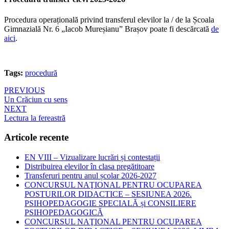
Procedura operațională privind transferul elevilor la / de la Școala
Gimnazială Nr. 6 „Iacob Mureșianu” Brașov poate fi descărcată
de
aici
.
Tags:
procedură
Navigare
PREVIOUS
Un Crăciun cu sens
în
NEXT
articole
Lectura la fereastră
Articole recente
EN VIII – Vizualizare lucrări și contestații
Distribuirea elevilor în clasa pregătitoare
Transferuri pentru anul școlar 2026-2027
CONCURSUL NAŢIONAL PENTRU OCUPAREA
POSTURILOR DIDACTICE – SESIUNEA 2026.
PSIHOPEDAGOGIE SPECIALĂ și CONSILIERE
PSIHOPEDAGOGICĂ
CONCURSUL NAŢIONAL PENTRU OCUPAREA