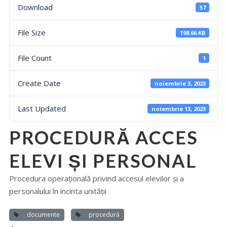
Download
57
File Size
198.66 KB
File Count
1
Create Date
noiembrie 3, 2023
Last Updated
noiembrie 13, 2023
PROCEDURĂ ACCES
ELEVI ȘI PERSONAL
Procedura operațională privind accesul elevilor și a
personalului în incinta unității
documente
procedură