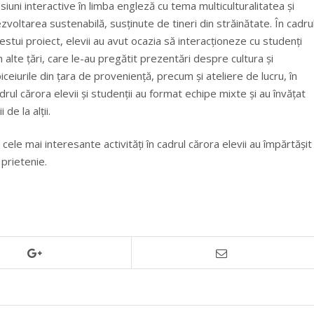
siuni interactive în limba engleză cu tema multiculturalitatea şi
zvoltarea sustenabilă, susţinute de tineri din străinătate. În cadru
estui proiect, elevii au avut ocazia să interacționeze cu studenți
n alte țări, care le-au pregătit prezentări despre cultura și
iceiurile din țara de proveniență, precum și ateliere de lucru, în
drul cărora elevii și studenții au format echipe mixte și au învățat
i de la alții.
ele mai interesante activități în cadrul cărora elevii au împărtășit
 prietenie.