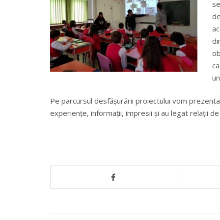
se
de
ac
di
ob
ca
uni
Pe parcursul desfășurării proiectului vom prezenta c
experiențe, informații, impresii și au legat relații de