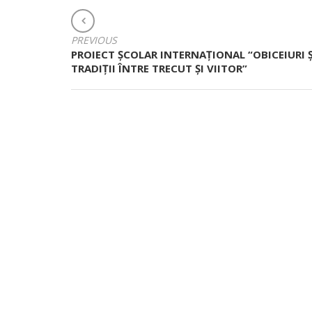
NAVIGARE
ÎN
PREVIOUS
ARTICOLE
PROIECT ŞCOLAR INTERNAŢIONAL “OBICEIURI Ș
TRADIȚII ÎNTRE TRECUT ȘI VIITOR”