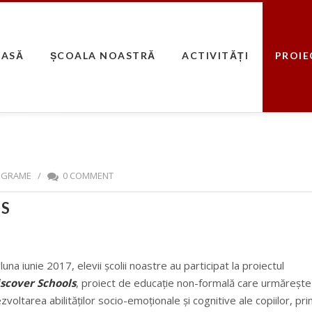
CASĂ
ȘCOALA NOASTRĂ
ACTIVITĂȚI
PROIE
ROGRAME
/
0 COMMENT
LS
 luna iunie 2017, elevii școlii noastre au participat la proiectul
scover Schools
, proiect de educaţie non-formală care urmăreşte
zvoltarea abilităţilor socio-emoţionale şi cognitive ale copiilor, pri