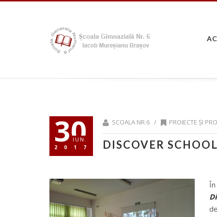
A
30
SCOALA NR.6 /
PROIECTE ȘI P
IUN.
DISCOVER SCHOO
2017
În
Di
de