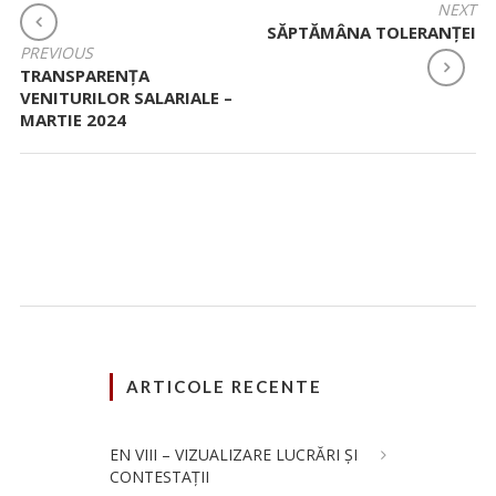
NAVIGARE
NEXT
SĂPTĂMÂNA TOLERANȚEI
ÎN
PREVIOUS
ARTICOLE
TRANSPARENȚA
VENITURILOR SALARIALE –
MARTIE 2024
ARTICOLE RECENTE
EN VIII – VIZUALIZARE LUCRĂRI ȘI
CONTESTAȚII