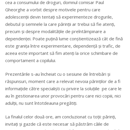
cea a consumului de droguri, domnul comisar Paul
Gheorghe a vorbit despre motivele pentru care
adolescenții devin tentați să experimenteze drogurile,
debutul și semnele la care părinții ar trebui să fie atenți,
precum și despre modalitățile de preîntâmpinare a
dependenței. Poate puțină lume conștientizează cât de fină
este granița între experimentare, dependență și trafic, de
aceea este important să fim atenți la orice schimbare de
comportament a copilului.
Prezentările s-au încheiat cu o sesiune de întrebări și
răspunsuri, moment care a relevat nevoia părinților de a fi
informațide către specialiști cu privire la soluțiile pe care le
au în gestionarea unor provocări pentru care nici copiii, nici
adulții, nu sunt întotdeauna pregătiți.
La finalul celor două ore, am concluzionat cu toții: părinți,
invitați și gazde că este necesar să păstrăm căile de