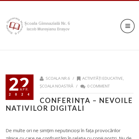
22
SCOALA NR.6 /
ACTIVITĂȚI EDUCATIVE
,
ȘCOALA NOASTRĂ
/
0 COMMENT
APR.
2024
CONFERINȚA – NEVOILE
NATIVILOR DIGITALI
De multe ori ne simțim neputincioși în fața provocărilor
zilnice cu care ne confruntăm în relația cu copiii noștri. Nu de