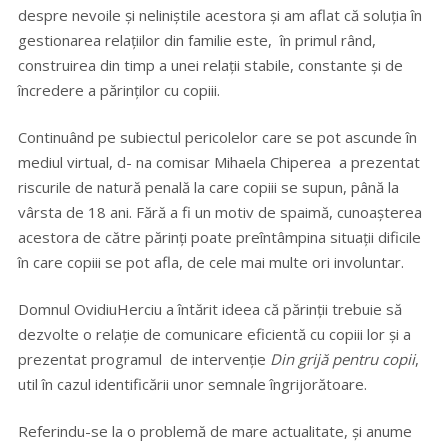
despre nevoile și neliniștile acestora și am aflat că soluția în
gestionarea relațiilor din familie este, în primul rând,
construirea din timp a unei relații stabile, constante și de
încredere a părinților cu copiii.
Continuând pe subiectul pericolelor care se pot ascunde în
mediul virtual, d- na comisar Mihaela Chiperea a prezentat
riscurile de natură penală la care copiii se supun, până la
vârsta de 18 ani. Fără a fi un motiv de spaimă, cunoașterea
acestora de către părinți poate preîntâmpina situații dificile
în care copiii se pot afla, de cele mai multe ori involuntar.
Domnul OvidiuHerciu a întărit ideea că părinții trebuie să
dezvolte o relație de comunicare eficientă cu copiii lor și a
prezentat programul de intervenție
Din grijă pentru copii
,
util în cazul identificării unor semnale îngrijorătoare.
Referindu-se la o problemă de mare actualitate, și anume