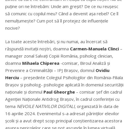
puține ori ne întrebăm: Unde am greșit? De ce nu reușesc
să comunic cu copilul meu? Când a devenit așa rebel? Ce îl
nemulțumește? Cum pot să îl protejez de influențele
nocive?
La toate aceste întrebări, și nu numai, au încercat să
răspundă invitații noștri, doamna
Carmen-Manuela Clinci
–
manager zonal Salvați Copiii România, psiholog clinician,
doamna
Mihaela Chiperea
-comisar, Biroul Analiză și
Prevenire a Criminalității – IPJ Brașov, domnul
Ovidiu
Herciu
– președinte Colegiul Psihologilor din România-Filiala
Brașov și psiholog- psihologie aplicată în domeniul securității
naționale și domnul
Paul Gheorghe
– comisar șef din cadrul
Agenției Naționale Antidrog Brașov, în cadrul conferinței cu
tema
NEVOILE NATIVILOR DIGITALI
, organizată în data de
16 aprilie 2024. Evenimentul s-a adresat părinților elevilor
școlii și a avut drept scop principal conștientizarea acestora
asupra pericolelor care se pot ascunde în lumea virtuală,