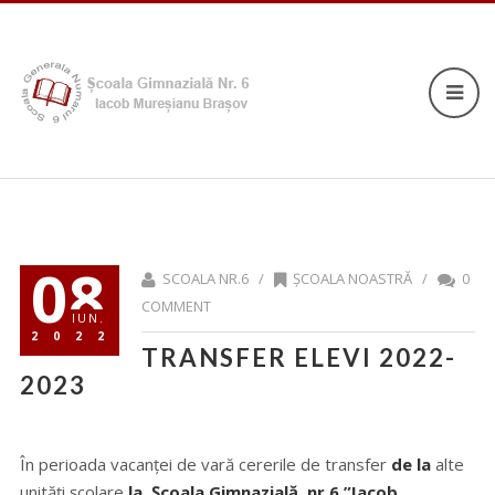
08
SCOALA NR.6 /
ȘCOALA NOASTRĂ
/
0
COMMENT
IUN.
2022
TRANSFER ELEVI 2022-
2023
În perioada vacanței de vară cererile de transfer
de la
alte
unități școlare
la Școala Gimnazială nr.6 ”Iacob