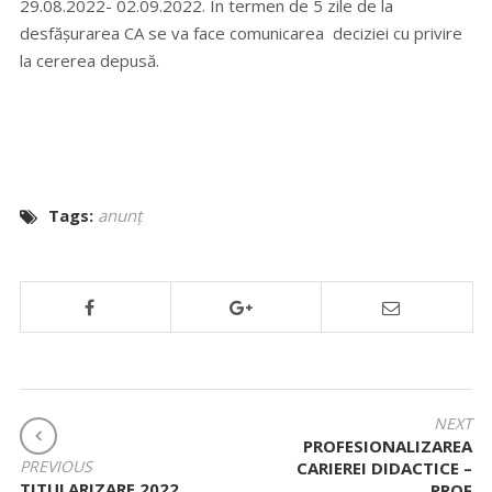
29.08.2022- 02.09.2022. În termen de 5 zile de la
desfăşurarea CA se va face comunicarea deciziei cu privire
la cererea depusă.
Tags:
anunț
NAVIGARE
NEXT
PROFESIONALIZAREA
ÎN
PREVIOUS
CARIEREI DIDACTICE –
ARTICOLE
TITULARIZARE 2022.
PROF