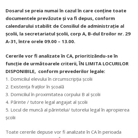
Dosarul se preia numai în cazul în care conține toate
documentele prevăzute și va fi depus, conform
calendarului stabilit de Consiliul de administrație al
școlii, la secretariatul școlii, corp A, B-dul Eroilor nr. 29
A-31, între orele 09.00 – 13.00.
Cererile vor fi analizate în CA, prioritizându-se în
funcție de următoarele criterii, ÎN LIMITA LOCURILOR
DISPONIBILE, conform prevederilor legale:
1. Domiciliul elevului în circumscripția școlii
2. Existența fraților în școală
3. Domiciliul în proximitatea corpului B al școlii
4. Părinte / tutore legal angajat al școlii
5. Locul de muncă al părintelui/ tutorelui legal în apropierea
școlii
Toate cererile depuse vor fi analizate în CA în perioada