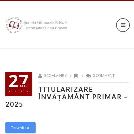
27
SCOALA NR.6 /
/
0 COMMENT
MAI
TITULARIZARE
2025
ÎNVĂȚĂMÂNT PRIMAR –
2025
Download