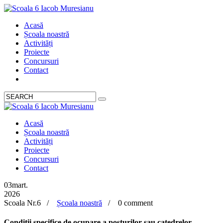
Acasă
Școala noastră
Activități
Proiecte
Concursuri
Contact
Acasă
Școala noastră
Activități
Proiecte
Concursuri
Contact
03
mart.
2026
Scoala Nr.6 /
Școala noastră
/
0 comment
Condiții specifice de ocupare a posturilor sau catedrelor