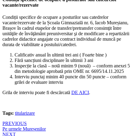
vacante/rezervate
Condiții specifice de ocupare a posturilor sau catedrelor
vacante/rezervate de la Școala Gimnazială nr. 6, Iacob Mureșianu,
Brașov în cadrul etapelor de transfer/pretransfer consimţit între
unităţile de învăţământ preuniversitar şi de modificare a repartizării
cadrelor didactice angajate cu contract individual de muncă pe
durata de viabilitate a postului/catedrei.
Calificativ anual în ultimii trei ani ( Foarte bine )
Fără sancțiuni disciplinare în ultimii 3 ani
Inspecție la clasă – notă minim 9 (nouă) – conform anexei 5
din metodologie aprobată prin OME nr. 6695/14.11.2025
Interviu punctaj minim 40 puncte din 50 puncte – conform
grilei de evaluare interviu
Grila de interviu poate fi descărcată
DE AICI
.
Tags:
titularizare
Navigare
PREVIOUS
Pe urmele Mureșenilor
în
NEXT