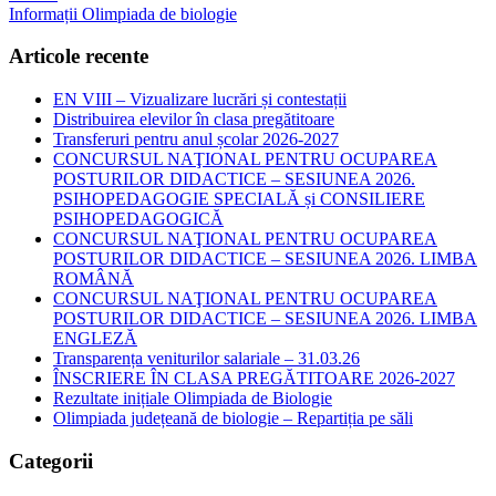
articole
Informații Olimpiada de biologie
Articole recente
EN VIII – Vizualizare lucrări și contestații
Distribuirea elevilor în clasa pregătitoare
Transferuri pentru anul școlar 2026-2027
CONCURSUL NAŢIONAL PENTRU OCUPAREA
POSTURILOR DIDACTICE – SESIUNEA 2026.
PSIHOPEDAGOGIE SPECIALĂ și CONSILIERE
PSIHOPEDAGOGICĂ
CONCURSUL NAŢIONAL PENTRU OCUPAREA
POSTURILOR DIDACTICE – SESIUNEA 2026. LIMBA
ROMÂNĂ
CONCURSUL NAŢIONAL PENTRU OCUPAREA
POSTURILOR DIDACTICE – SESIUNEA 2026. LIMBA
ENGLEZĂ
Transparența veniturilor salariale – 31.03.26
ÎNSCRIERE ÎN CLASA PREGĂTITOARE 2026-2027
Rezultate inițiale Olimpiada de Biologie
Olimpiada județeană de biologie – Repartiția pe săli
Categorii